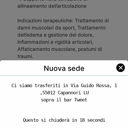
allineamento dell’articolazione
Indicazioni terapeutiche: Trattamento di
danni muscolari da sport, Trattamento
dell’edema e gestione del dolore,
Infiammazioni e rigidità articolari,
Affaticamento muscolare, postumi di
traumi.
✕
Nuova sede
Ci siamo trasferiti in Via Guido Rossa, 1
,55012 Capannori LU
DR. CHRISTIAN PAPESCHI
sopra il bar Tweet
Fisioterapista
Questo si chiuderà in
18
secondi
Orthopaedic manipulative