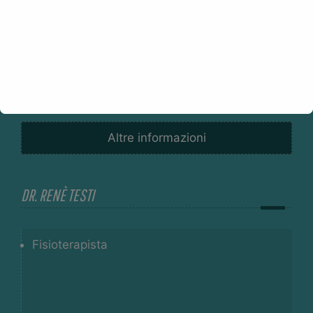
Physical therapist
P.IVA 02020880460
+39 347 5418610
Altre informazioni
DR. RENÈ TESTI
Fisioterapista