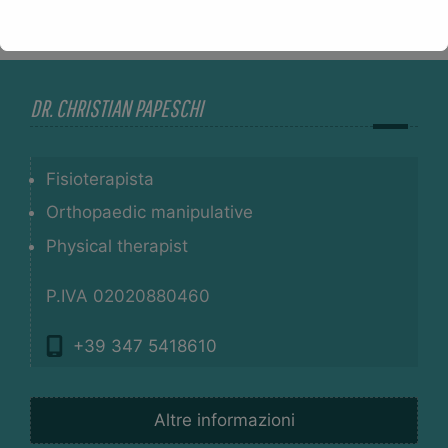
DR. CHRISTIAN PAPESCHI
Fisioterapista
Orthopaedic manipulative
Physical therapist
P.IVA 02020880460
+39 347 5418610
Altre informazioni